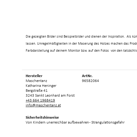
Die gezeigten Bilder sind Beispielbilder und dienen der Inspiration. Als 
lassen. Unregelmäßigkeiten in der Maserung des Holzes machen das Produk
Farbdarstellung auf deinem Monitor bzw. auf den Fotos von den tatsächl
Hersteller
ArtNr.
Maschentanz
96582064
Katharina Heninger
Bergstraße 41
3243 Sankt Leonhard am Forst
+43 664 1968419
info@maschentanz.at
Sicherheitshinweise
Von Kindern unerreichbar aufbewahren - Strangulationsgefahr