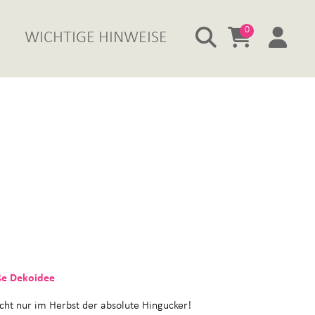
0
WICHTIGE HINWEISE
üße Dekoidee
icht nur im Herbst der absolute Hingucker!