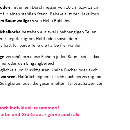
boden
mit einem Durchmesser von 10 cm bzw. 12 cm
 für einen stabilen Stand. Behäkelt ist der Häkelkorb
em Baumwollgarn
von Hello Bobbiny.
ichelkörbe
bestehen aus zwei unabhängigen Teilen:
 mir angefertigtem Holzboden sowie dem
Du hast für beide Teile die Farbe frei wählen.
ign
verschönern diese Eicheln jeden Raum, sei es das
mer oder den Eingangbereich.
glichkeit um Musikfiguren, kleine Bücher oder auch
ewahren
. Natürlich eignen sie sich auch hervorragend
 Süßigkeiten oder die gesammelten Herbstschätzen der
lkorb individuell zusammen!
rbe und Größe aus - gerne auch als