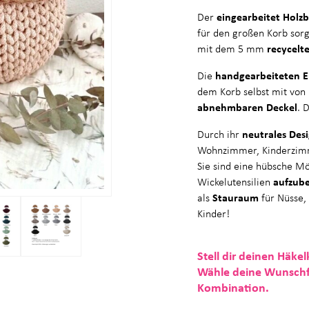
Der
eingearbeitet Holz
für den großen Korb sorgt
mit dem 5 mm
recycelt
Die
handgearbeiteten E
dem Korb selbst mit von
abnehmbaren Deckel
. 
Durch ihr
neutrales Des
Wohnzimmer, Kinderzim
Sie sind eine hübsche Mö
Wickelutensilien
aufzub
als
Stauraum
für Nüsse,
Kinder!
Stell dir deinen Häke
Wähle deine Wunschfa
Kombination.